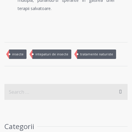
multipla, punandu-si sperante in gasirea unei
terapii salvatoare.
insecte
intepaturi de insecte
tratamente naturiste
Categorii