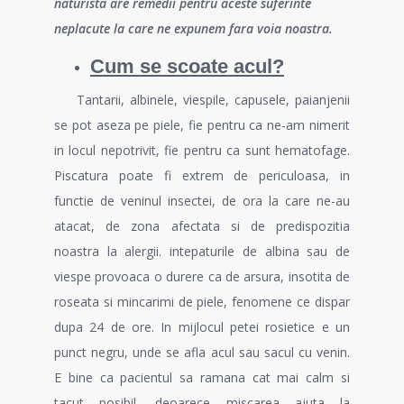
naturista are remedii pentru aceste suferinte
neplacute la care ne expunem fara voia noastra.
Cum se scoate acul?
Tantarii, albinele, viespile, capusele, paianjenii
se pot aseza pe piele, fie pentru ca ne-am nimerit
in locul nepotrivit, fie pentru ca sunt hematofage.
Piscatura poate fi extrem de periculoasa, in
functie de veninul insectei, de ora la care ne-au
atacat, de zona afectata si de predispozitia
noastra la alergii. intepaturile de albina sau de
viespe provoaca o durere ca de arsura, insotita de
roseata si mincarimi de piele, fenomene ce dispar
dupa 24 de ore. In mijlocul petei rosietice e un
punct negru, unde se afla acul sau sacul cu venin.
E bine ca pacientul sa ramana cat mai calm si
tacut posibil, deoarece miscarea ajuta la