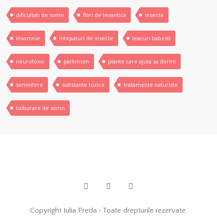
dificultati de somn
flori de levantica
insecte
insomnie
intepaturi de insecte
leacuri babesti
neurotoxic
parkinson
plante care ajuta sa dormi
somnifere
substante toxice
tratamente naturiste
tulburare de somn
Copyright Iulia Preda • Toate drepturile rezervate.