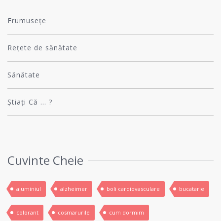
Frumusețe
Rețete de sănătate
Sănătate
Știați Că … ?
Cuvinte Cheie
aluminiul
alzheimer
boli cardiovasculare
bucatarie
colorant
cosmarurile
cum dormim