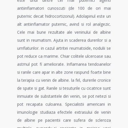
este unul dintre cei mai puternici agenti
antiinflamatori cunoscuti (de 100 de ori mai
puternic decat hidrocortizonul). Adolapinul este un
alt antiinflamator puternic, avind si rol analgezic.
Cele mai bune rezultate ale veninului de albine
sunt in reumatism. Ajuta in scaderea durerilor si a
umflaturilor. in cazul artritei reumatoide, nodulii se
pot reduce ca marime. Chiar colitele ulceroase sau
astmul pot fi ameliorate. Inflamarea tendoanelor
si ranile care apar in alte zone raspund foarte bine
la terapia cu venin de albine. la fel, durerile cronice
de spate si gat. Ranile si tesuturile cu cicatrice sunt
inmuiate de substantele din venin, se pot netezi si
pot recapata culoarea. Specialistii americani in
imunologie studiaza efectele extrasului de venin
de albine pe pacientii care sufera de scleroza