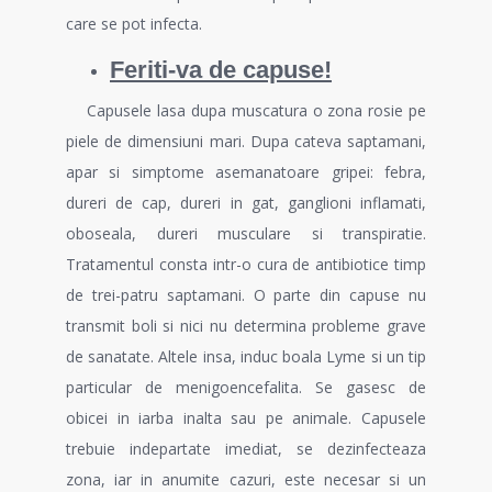
care se pot infecta.
Feriti-va de capuse!
Capusele lasa dupa muscatura o zona rosie pe
piele de dimensiuni mari. Dupa cateva saptamani,
apar si simptome asemanatoare gripei: febra,
dureri de cap, dureri in gat, ganglioni inflamati,
oboseala, dureri musculare si transpiratie.
Tratamentul consta intr-o cura de antibiotice timp
de trei-patru saptamani. O parte din capuse nu
transmit boli si nici nu determina probleme grave
de sanatate. Altele insa, induc boala Lyme si un tip
particular de menigoencefalita. Se gasesc de
obicei in iarba inalta sau pe animale. Capusele
trebuie indepartate imediat, se dezinfecteaza
zona, iar in anumite cazuri, este necesar si un