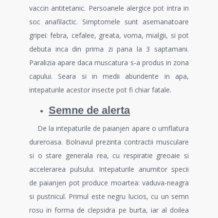
vaccin antitetanic. Persoanele alergice pot intra in
soc anafilactic. Simptomele sunt asemanatoare
gripei: febra, cefalee, greata, voma, mialgii, si pot
debuta inca din prima zi pana la 3 saptamani.
Paralizia apare daca muscatura s-a produs in zona
capului. Seara si in medii abundente in apa,
intepaturile acestor insecte pot fi chiar fatale.
Semne de alerta
De la intepaturile de paianjen apare o umflatura
dureroasa. Bolnavul prezinta contractii musculare
si o stare generala rea, cu respiratie greoaie si
accelerarea pulsului. Intepaturile anumitor specii
de paianjen pot produce moartea: vaduva-neagra
si pustnicul. Primul este negru lucios, cu un semn
rosu in forma de clepsidra pe burta, iar al doilea