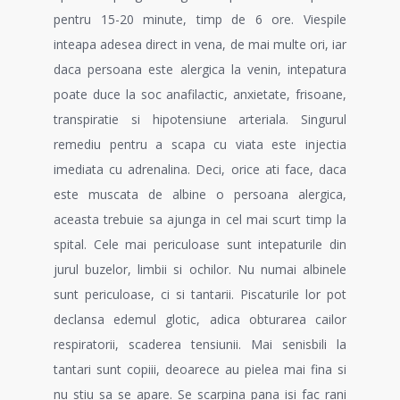
pentru 15-20 minute, timp de 6 ore. Viespile
inteapa adesea direct in vena, de mai multe ori, iar
daca persoana este alergica la venin, intepatura
poate duce la soc anafilactic, anxietate, frisoane,
transpiratie si hipotensiune arteriala. Singurul
remediu pentru a scapa cu viata este injectia
imediata cu adrenalina. Deci, orice ati face, daca
este muscata de albine o persoana alergica,
aceasta trebuie sa ajunga in cel mai scurt timp la
spital. Cele mai periculoase sunt intepaturile din
jurul buzelor, limbii si ochilor. Nu numai albinele
sunt periculoase, ci si tantarii. Piscaturile lor pot
declansa edemul glotic, adica obturarea cailor
respiratorii, scaderea tensiunii. Mai senisbili la
tantari sunt copiii, deoarece au pielea mai fina si
nu stiu sa se apare. Se scarpina pana isi fac rani